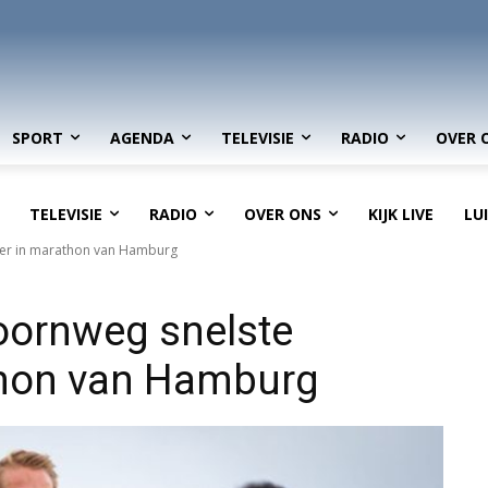
SPORT
AGENDA
TELEVISIE
RADIO
OVER 
TELEVISIE
RADIO
OVER ONS
KIJK LIVE
LU
er in marathon van Hamburg
oornweg snelste
thon van Hamburg