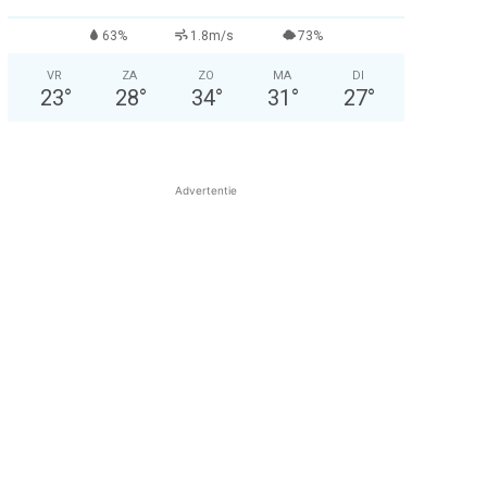
63%
1.8m/s
73%
VR
ZA
ZO
MA
DI
23
°
28
°
34
°
31
°
27
°
Advertentie