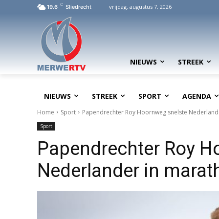
C
vrijdag, augustus 7, 2026
19.6
Sliedrecht
NIEUWS
STREEK
NIEUWS
STREEK
SPORT
AGENDA
Home
Sport
Papendrechter Roy Hoornweg snelste Nederland
Sport
Papendrechter Roy H
Nederlander in mara