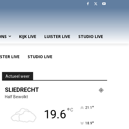
ONS
KIJK LIVE
LUISTER LIVE
STUDIO LIVE
ISTER LIVE
STUDIO LIVE
Actueel weer
SLIEDRECHT
Half Bewolkt
°
21.1
°
C
19.6
°
18.9