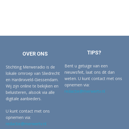
TIPS?
OVER ONS
Bent u getuige van een
Stichting Merweradio is de
nieuwsfeit, laat ons dit dan
lokale omroep van Sliedrecht
weten. U kunt contact met ons
en Hardinxveld-Giessendam.
opnemen via:
Wij zijn online te bekijken en
redactie@merwertv.nl
beluisteren, alsook via alle
digitale aanbieders.
U kunt contact met ons
opnemen via:
redactie@merwertv.nl