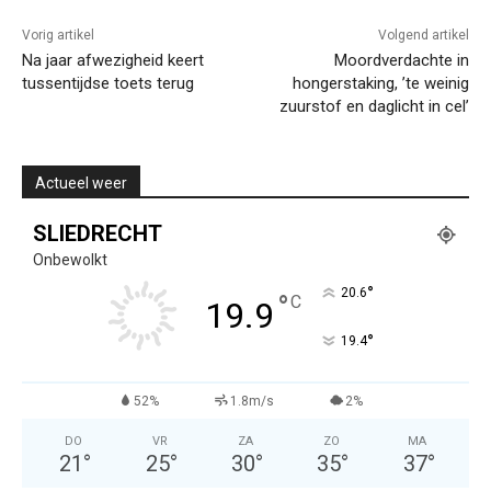
Vorig artikel
Volgend artikel
Na jaar afwezigheid keert
Moordverdachte in
tussentijdse toets terug
hongerstaking, ’te weinig
zuurstof en daglicht in cel’
Actueel weer
SLIEDRECHT
Onbewolkt
°
20.6
°
C
19.9
°
19.4
52%
1.8m/s
2%
DO
VR
ZA
ZO
MA
21
°
25
°
30
°
35
°
37
°