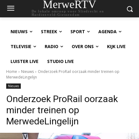
MerweRTV
De lokale omroep voor Sliedrecht en
Hardinxveld-Giessendam
NIEUWS
STREEK
SPORT
AGENDA
TELEVISIE
RADIO
OVER ONS
KIJK LIVE
LUISTER LIVE
STUDIO LIVE
Home
Nieuws
Onderzoek ProRail oorzaak minder treinen op
MerwedeLingelijn
Nieuws
Onderzoek ProRail oorzaak
minder treinen op
MerwedeLingelijn