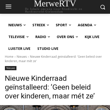
MerweRTV
De lokale omroep voor Sliedrecht en
Hardinxveld-Giessendam
NIEUWS
STREEK
SPORT
AGENDA
TELEVISIE
RADIO
OVER ONS
KIJK LIVE
LUISTER LIVE
STUDIO LIVE
Home
Nieuws
Nieuwe Kinderraad geïnstalleerd: 'Geen beleid over
kinderen, maar mét ze'
Nieuws
Nieuwe Kinderraad
geïnstalleerd: ‘Geen beleid
over kinderen, maar mét ze’