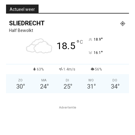
Actueel weer
SLIEDRECHT
Half Bewolkt
°
18.9
°
C
18.5
°
16.1
63%
1.4m/s
56%
ZO
MA
DI
WO
DO
30
°
24
°
25
°
31
°
34
°
Advertentie