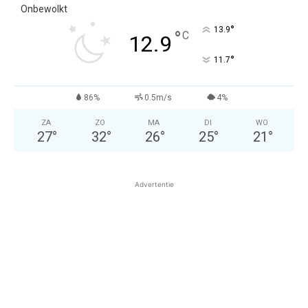
Onbewolkt
°
13.9
°
C
12.9
°
11.7
86%
0.5m/s
4%
ZA
ZO
MA
DI
WO
27
°
32
°
26
°
25
°
21
°
Advertentie