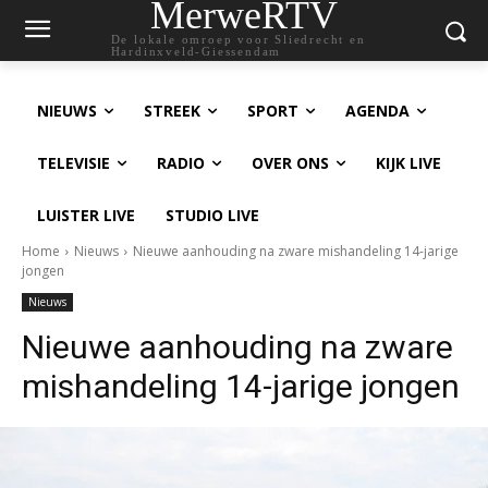
MerweRTV
De lokale omroep voor Sliedrecht en
Hardinxveld-Giessendam
NIEUWS
STREEK
SPORT
AGENDA
TELEVISIE
RADIO
OVER ONS
KIJK LIVE
LUISTER LIVE
STUDIO LIVE
Home
Nieuws
Nieuwe aanhouding na zware mishandeling 14-jarige
jongen
Nieuws
Nieuwe aanhouding na zware
mishandeling 14-jarige jongen