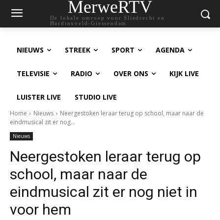
MerweRTV
De lokale omroep voor Sliedrecht en
Hardinxveld-Giessendam
NIEUWS
STREEK
SPORT
AGENDA
TELEVISIE
RADIO
OVER ONS
KIJK LIVE
LUISTER LIVE
STUDIO LIVE
Home
Nieuws
Neergestoken leraar terug op school, maar naar de
eindmusical zit er nog...
Nieuws
Neergestoken leraar terug op
school, maar naar de
eindmusical zit er nog niet in
voor hem