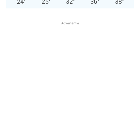
24
°
25
°
32
°
36
°
38
°
Advertentie