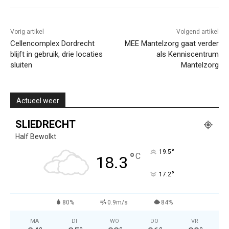
Vorig artikel
Volgend artikel
Cellencomplex Dordrecht
MEE Mantelzorg gaat verder
blijft in gebruik, drie locaties
als Kenniscentrum
sluiten
Mantelzorg
Actueel weer
SLIEDRECHT
Half Bewolkt
°
19.5
°
C
18.3
°
17.2
80%
0.9m/s
84%
MA
DI
WO
DO
VR