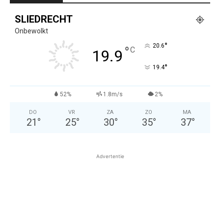
SLIEDRECHT
Onbewolkt
°
20.6
°
C
19.9
°
19.4
52%
1.8m/s
2%
DO
VR
ZA
ZO
MA
21
°
25
°
30
°
35
°
37
°
Advertentie