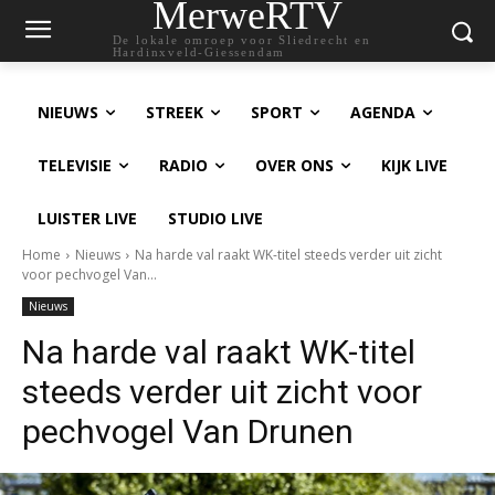
MerweRTV
De lokale omroep voor Sliedrecht en
Hardinxveld-Giessendam
NIEUWS
STREEK
SPORT
AGENDA
TELEVISIE
RADIO
OVER ONS
KIJK LIVE
LUISTER LIVE
STUDIO LIVE
Home
Nieuws
Na harde val raakt WK-titel steeds verder uit zicht
voor pechvogel Van...
Nieuws
Na harde val raakt WK-titel
steeds verder uit zicht voor
pechvogel Van Drunen