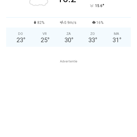
°
15.6
82%
0.9m/s
16%
DO
VR
ZA
ZO
MA
23
°
25
°
30
°
33
°
31
°
Advertentie