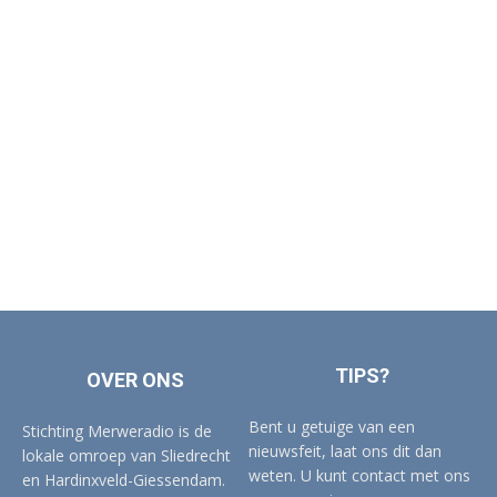
TIPS?
OVER ONS
Bent u getuige van een
Stichting Merweradio is de
nieuwsfeit, laat ons dit dan
lokale omroep van Sliedrecht
weten. U kunt contact met ons
en Hardinxveld-Giessendam.