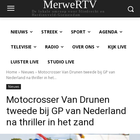
MerweRTV
De lokale omroep voor Sliedrecht en
Hardinxveld-Giessendam
NIEUWS
STREEK
SPORT
AGENDA
TELEVISIE
RADIO
OVER ONS
KIJK LIVE
LUISTER LIVE
STUDIO LIVE
Home
Nieuws
Motocrosser Van Drunen tweede bij GP van
Nederland na thriller in het...
Nieuws
Motocrosser Van Drunen
tweede bij GP van Nederland
na thriller in het zand