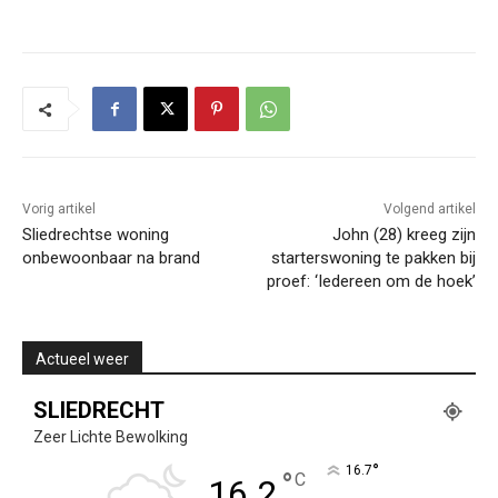
Vorig artikel
Volgend artikel
Sliedrechtse woning
John (28) kreeg zijn
onbewoonbaar na brand
starterswoning te pakken bij
proef: ‘Iedereen om de hoek’
Actueel weer
SLIEDRECHT
Zeer Lichte Bewolking
°
16.7
°
C
16.2