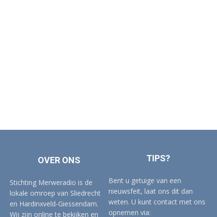
TIPS?
OVER ONS
Bent u getuige van een
Stichting Merweradio is de
nieuwsfeit, laat ons dit dan
lokale omroep van Sliedrecht
weten. U kunt contact met ons
en Hardinxveld-Giessendam.
opnemen via:
Wij zijn online te bekijken en