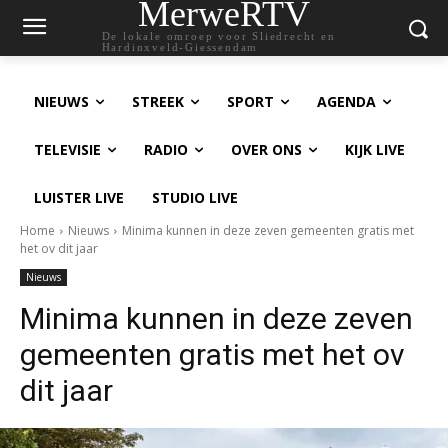
MerweRTV
De lokale omroep voor Sliedrecht en
Hardinxveld-Giessendam
NIEUWS
STREEK
SPORT
AGENDA
TELEVISIE
RADIO
OVER ONS
KIJK LIVE
LUISTER LIVE
STUDIO LIVE
Home
Nieuws
Minima kunnen in deze zeven gemeenten gratis met
het ov dit jaar
Nieuws
Minima kunnen in deze zeven
gemeenten gratis met het ov
dit jaar