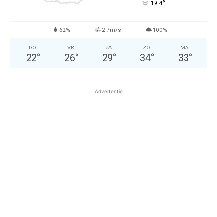
°
19.4
62%
2.7m/s
100%
DO
VR
ZA
ZO
MA
22
°
26
°
29
°
34
°
33
°
Advertentie