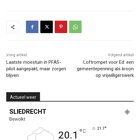
Vorig artikel
Volgend artikel
Laatste moestuin in PFAS-
Loftrompet voor Ed: een
pilot aangepakt, maar zorgen
gemeentepenning als kroon
blijven
op vrijwilligerswerk
Actueel weer
SLIEDRECHT
Bewolkt
°
21.7
°
C
20.1