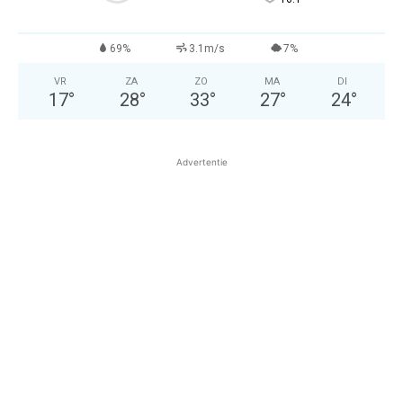
69%
3.1m/s
7%
VR
ZA
ZO
MA
DI
17
°
28
°
33
°
27
°
24
°
Advertentie