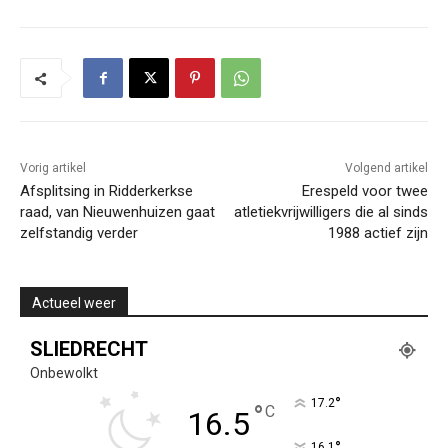
Vorig artikel
Volgend artikel
Afsplitsing in Ridderkerkse
Erespeld voor twee
raad, van Nieuwenhuizen gaat
atletiekvrijwilligers die al sinds
zelfstandig verder
1988 actief zijn
Actueel weer
SLIEDRECHT
Onbewolkt
°
17.2
°
C
16.5
°
16.1