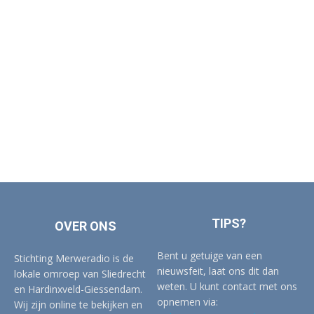
TIPS?
OVER ONS
Bent u getuige van een
Stichting Merweradio is de
nieuwsfeit, laat ons dit dan
lokale omroep van Sliedrecht
weten. U kunt contact met ons
en Hardinxveld-Giessendam.
opnemen via:
Wij zijn online te bekijken en