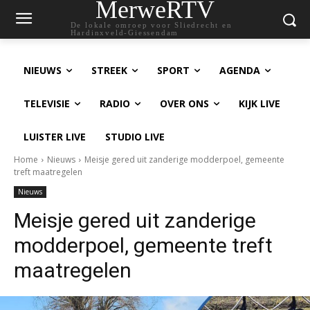
MerweRTV
De lokale omroep voor Sliedrecht en
Hardinxveld-Giessendam
NIEUWS
STREEK
SPORT
AGENDA
TELEVISIE
RADIO
OVER ONS
KIJK LIVE
LUISTER LIVE
STUDIO LIVE
Home
Nieuws
Meisje gered uit zanderige modderpoel, gemeente
treft maatregelen
Nieuws
Meisje gered uit zanderige
modderpoel, gemeente treft
maatregelen