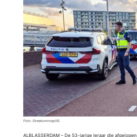
Foto: Streekomroep56.
ALBLASSERDAM – De 53-jarige leraar die afgelopen