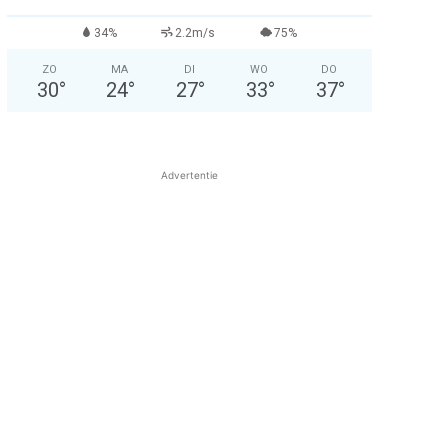
34%
2.2m/s
75%
ZO
MA
DI
WO
DO
30
°
24
°
27
°
33
°
37
°
Advertentie