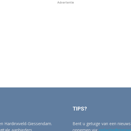
Advertentie
TIPS?
 en Hardinxveld-Giessendam.
Bent u getuige van een nieuwsf
igitale aanbieders.
opnemen via:
redactie@merwer