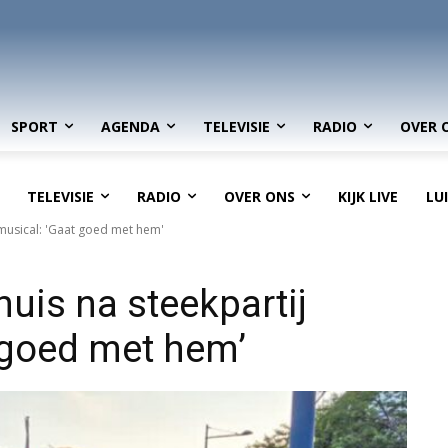
SPORT
AGENDA
TELEVISIE
RADIO
OVER 
TELEVISIE
RADIO
OVER ONS
KIJK LIVE
LU
musical: 'Gaat goed met hem'
uis na steekpartij
 goed met hem’