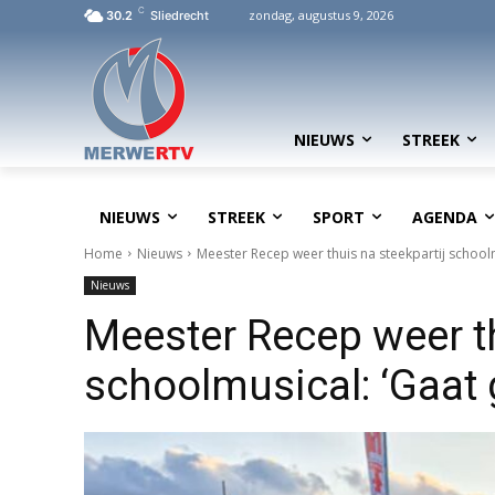
C
zondag, augustus 9, 2026
30.2
Sliedrecht
NIEUWS
STREEK
NIEUWS
STREEK
SPORT
AGENDA
Home
Nieuws
Meester Recep weer thuis na steekpartij school
Nieuws
Meester Recep weer th
schoolmusical: ‘Gaat