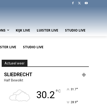
ONS
KIJK LIVE
LUISTER LIVE
STUDIO LIVE
ISTER LIVE
STUDIO LIVE
Actueel weer
SLIEDRECHT
Half Bewolkt
°
31.7
°
C
30.2
°
28.9