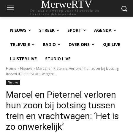
MerweRTV
De lokale omroep voor Sliedrecht en
Hardinxveld-Giessendam
NIEUWS
STREEK
SPORT
AGENDA
TELEVISIE
RADIO
OVER ONS
KIJK LIVE
LUISTER LIVE
STUDIO LIVE
Home
Nieuws
Marcel en Pieternel verloren hun zoon bij botsing
tussen trein en vrachtwagen:...
Nieuws
Marcel en Pieternel verloren
hun zoon bij botsing tussen
trein en vrachtwagen: ‘Het is
zo onwerkelijk’