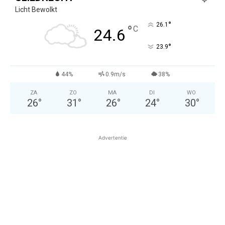
Licht Bewolkt
°
26.1
°
C
24.6
°
23.9
44%
0.9m/s
38%
ZA
ZO
MA
DI
WO
26
°
31
°
26
°
24
°
30
°
Advertentie