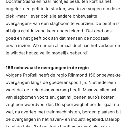
Dochter Sasha en haar nichtjes besluiten kort na het
ongeluk een petitie te starten, waarin ze vragen om deze
plek -maar liever ook alle andere onbewaakte
overgangen- van een slagboom te voorzien. De petitie is
al bijna achtduizend keer ondertekend. ‘Dat doet ons
goed en het geeft ook aan dat mensen de noodzaak
ervan inzien. We nemen allemaal deel aan het verkeer en
je wilt dat het zo veilig mogelijk gebeurd’.
156 onbewaakte overgangen in de regio
Volgens ProRail heeft de regio Rijnmond 156 onbewaakte
overgangen langs de goederenspoorlijn. Niet iedereen
weet dat de trein daar voorrang heeft. Maar ze allemaal
van slagbomen voorzien, gaat miljoenen euro’s kosten,
zegt een woordvoerder. De spoorwegbeheerder gaat nu
wel, na overleg met treinmachinisten, borden plaatsen bij
de overgangen in het haven- en industriegebied. Daarop
komt de tekst ‘Let op, trein heeft voorrang’, als extra