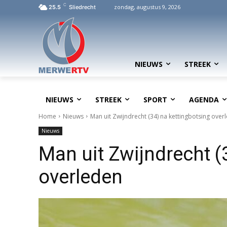
C
zondag, augustus 9, 2026
25.5
Sliedrecht
NIEUWS
STREEK
NIEUWS
STREEK
SPORT
AGENDA
Home
Nieuws
Man uit Zwijndrecht (34) na kettingbotsing over
Nieuws
Man uit Zwijndrecht (
overleden