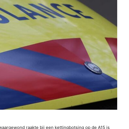
aargewond raakte bij een kettingbotsing op de A15 is