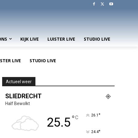
ONS
KIJK LIVE
LUISTER LIVE
STUDIO LIVE
ISTER LIVE
STUDIO LIVE
Actueel weer
SLIEDRECHT
Half Bewolkt
°
26.1
°
C
25.5
°
24.4