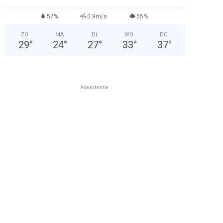
57%
0.9m/s
55%
ZO
MA
DI
WO
DO
29
°
24
°
27
°
33
°
37
°
Advertentie