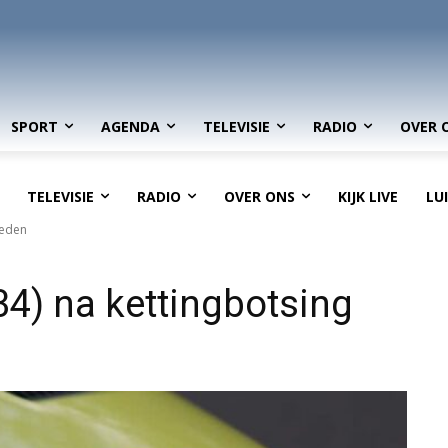
SPORT
AGENDA
TELEVISIE
RADIO
OVER 
TELEVISIE
RADIO
OVER ONS
KIJK LIVE
LU
leden
34) na kettingbotsing