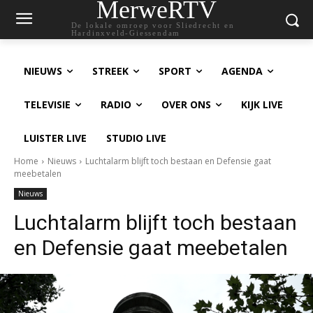
MerweRTV
De lokale omroep voor Sliedrecht en
Hardinxveld-Giessendam
NIEUWS
STREEK
SPORT
AGENDA
TELEVISIE
RADIO
OVER ONS
KIJK LIVE
LUISTER LIVE
STUDIO LIVE
Home
Nieuws
Luchtalarm blijft toch bestaan en Defensie gaat
meebetalen
Nieuws
Luchtalarm blijft toch bestaan
en Defensie gaat meebetalen