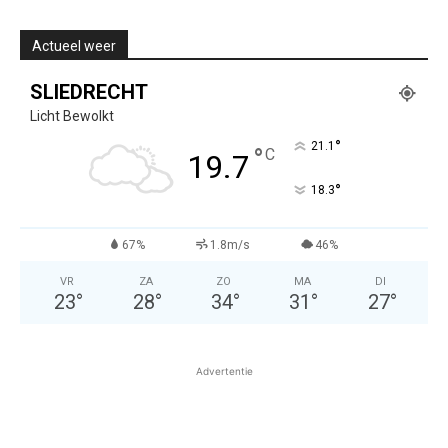
Actueel weer
SLIEDRECHT
Licht Bewolkt
°
21.1
°
C
19.7
°
18.3
67%
1.8m/s
46%
VR
ZA
ZO
MA
DI
23
°
28
°
34
°
31
°
27
°
Advertentie