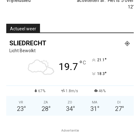
Vrijheidslied
activiteiten af: ‘Het is 5 over
12’
Actueel weer
SLIEDRECHT
Licht Bewolkt
°
21.1
°
C
19.7
°
18.3
67%
1.8m/s
46%
VR
ZA
ZO
MA
DI
23
°
28
°
34
°
31
°
27
°
Advertentie