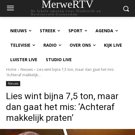
MerweRTV
De lokale omroep voor Sliedrecht en
Hardinxveld-Giessendam
NIEUWS
STREEK
SPORT
AGENDA
TELEVISIE
RADIO
OVER ONS
KIJK LIVE
LUISTER LIVE
STUDIO LIVE
Home
Nieuws
Lies wint bijna 7,5 ton, maar dan gaat het mis:
'Achteraf makkelijk...
Nieuws
Lies wint bijna 7,5 ton, maar
dan gaat het mis: ‘Achteraf
makkelijk praten’