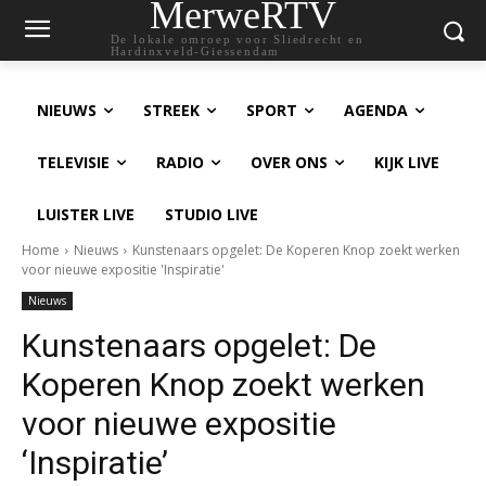
MerweRTV
De lokale omroep voor Sliedrecht en
Hardinxveld-Giessendam
NIEUWS
STREEK
SPORT
AGENDA
TELEVISIE
RADIO
OVER ONS
KIJK LIVE
LUISTER LIVE
STUDIO LIVE
Home
Nieuws
Kunstenaars opgelet: De Koperen Knop zoekt werken
voor nieuwe expositie 'Inspiratie'
Nieuws
Kunstenaars opgelet: De
Koperen Knop zoekt werken
voor nieuwe expositie
‘Inspiratie’