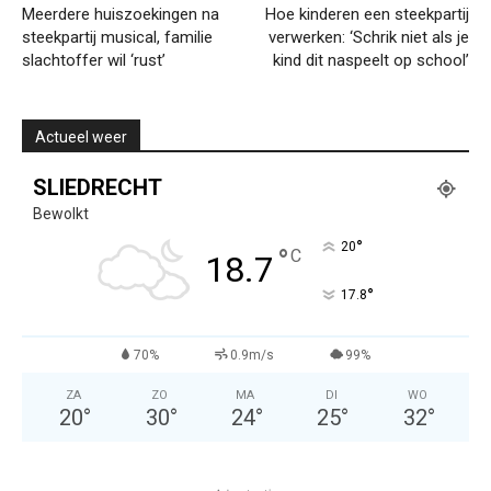
Meerdere huiszoekingen na
Hoe kinderen een steekpartij
steekpartij musical, familie
verwerken: ‘Schrik niet als je
slachtoffer wil ‘rust’
kind dit naspeelt op school’
Actueel weer
SLIEDRECHT
Bewolkt
°
20
°
C
18.7
°
17.8
70%
0.9m/s
99%
ZA
ZO
MA
DI
WO
20
°
30
°
24
°
25
°
32
°