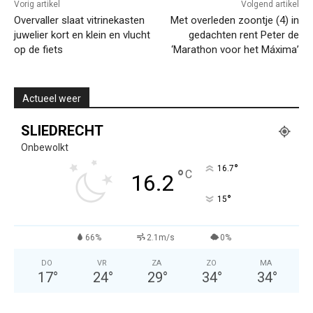
Vorig artikel
Volgend artikel
Overvaller slaat vitrinekasten
Met overleden zoontje (4) in
juwelier kort en klein en vlucht
gedachten rent Peter de
op de fiets
‘Marathon voor het Máxima’
Actueel weer
SLIEDRECHT
Onbewolkt
°
16.7
°
C
16.2
°
15
66%
2.1m/s
0%
DO
VR
ZA
ZO
MA
17
°
24
°
29
°
34
°
34
°