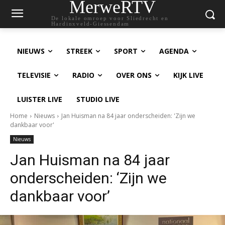
MerweRTV
De lokale omroep voor Sliedrecht en
Hardinxveld-Giessendam
NIEUWS
STREEK
SPORT
AGENDA
TELEVISIE
RADIO
OVER ONS
KIJK LIVE
LUISTER LIVE
STUDIO LIVE
Home
Nieuws
Jan Huisman na 84 jaar onderscheiden: 'Zijn we
dankbaar voor'
Nieuws
Jan Huisman na 84 jaar
onderscheiden: ‘Zijn we
dankbaar voor’