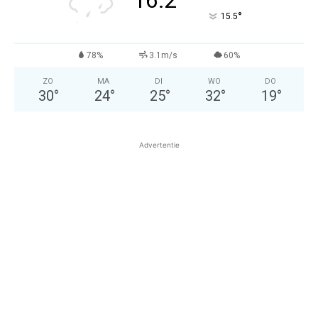
°
15.5
78%
3.1m/s
60%
ZO
MA
DI
WO
DO
30
°
24
°
25
°
32
°
19
°
Advertentie