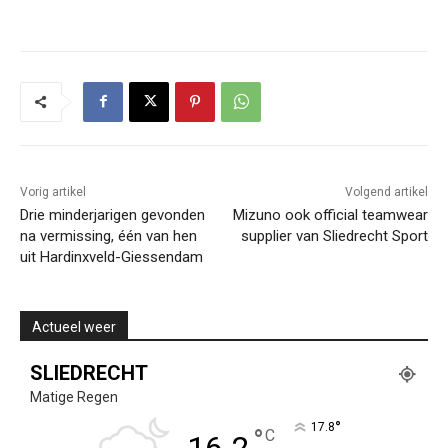
Vorig artikel
Volgend artikel
Drie minderjarigen gevonden
Mizuno ook official teamwear
na vermissing, één van hen
supplier van Sliedrecht Sport
uit Hardinxveld-Giessendam
Actueel weer
SLIEDRECHT
Matige Regen
°
17.8
°
C
16.2