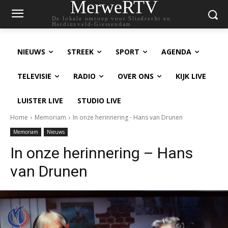
MerweRTV
De lokale omroep voor Sliedrecht en
Hardinxveld-Giessendam
NIEUWS
STREEK
SPORT
AGENDA
TELEVISIE
RADIO
OVER ONS
KIJK LIVE
LUISTER LIVE
STUDIO LIVE
Home
Memoriam
In onze herinnering - Hans van Drunen
Memoriam
Nieuws
In onze herinnering – Hans
van Drunen