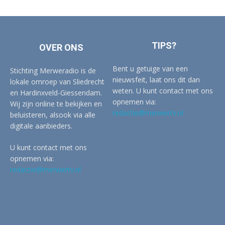
TIPS?
OVER ONS
Bent u getuige van een
Stichting Merweradio is de
nieuwsfeit, laat ons dit dan
lokale omroep van Sliedrecht
weten. U kunt contact met ons
en Hardinxveld-Giessendam.
opnemen via:
Wij zijn online te bekijken en
redactie@merwertv.nl
beluisteren, alsook via alle
digitale aanbieders.
U kunt contact met ons
opnemen via:
redactie@merwertv.nl