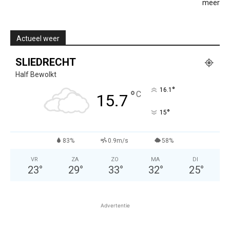
meer
Actueel weer
SLIEDRECHT
Half Bewolkt
°
16.1
°
C
15.7
°
15
83%
0.9m/s
58%
VR
ZA
ZO
MA
DI
23
°
29
°
33
°
32
°
25
°
Advertentie