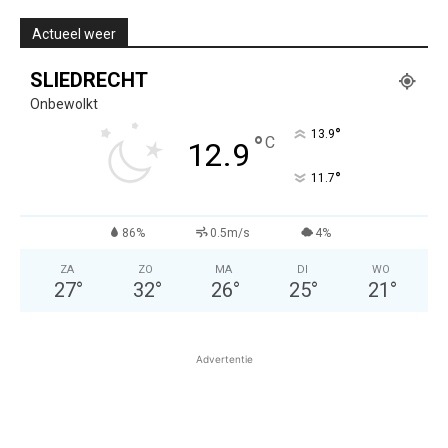
Actueel weer
SLIEDRECHT
Onbewolkt
°
13.9
°
C
12.9
°
11.7
86%
0.5m/s
4%
ZA
ZO
MA
DI
WO
27
°
32
°
26
°
25
°
21
°
Advertentie