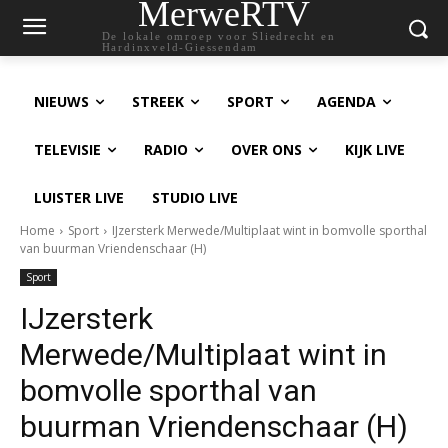
MerweRTV
De lokale omroep voor Sliedrecht en
Hardinxveld-Giessendam
NIEUWS
STREEK
SPORT
AGENDA
TELEVISIE
RADIO
OVER ONS
KIJK LIVE
LUISTER LIVE
STUDIO LIVE
Home
Sport
IJzersterk Merwede/Multiplaat wint in bomvolle sporthal
van buurman Vriendenschaar (H)
Sport
IJzersterk
Merwede/Multiplaat wint in
bomvolle sporthal van
buurman Vriendenschaar (H)