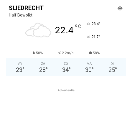
SLIEDRECHT
Half Bewolkt
°
23.4
°
C
22.4
°
21.7
50%
2.2m/s
58%
VR
ZA
ZO
MA
DI
23
°
28
°
34
°
30
°
25
°
Advertentie