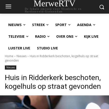
MerweRTV
De lokale omroep voor Sliedrecht en
Hardinxveld-Giessendam
NIEUWS
STREEK
SPORT
AGENDA
TELEVISIE
RADIO
OVER ONS
KIJK LIVE
LUISTER LIVE
STUDIO LIVE
Home
Nieuws
Huis in Ridderkerk beschoten, kogelhuls op straat
gevonden
Nieuws
Huis in Ridderkerk beschoten,
kogelhuls op straat gevonden