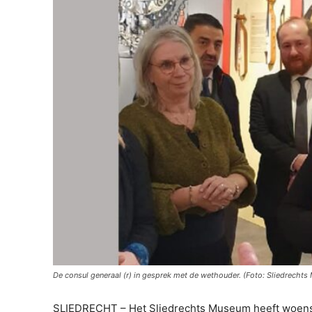
De consul generaal (r) in gesprek met de wethouder. (Foto: Sliedrecht
SLIEDRECHT – Het Sliedrechts Museum heeft woensd