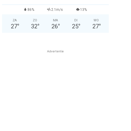
86%
2.1m/s
13%
ZA
ZO
MA
DI
WO
27
°
32
°
26
°
25
°
27
°
Advertentie