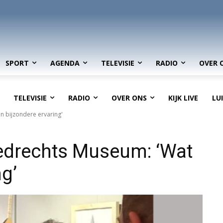
SPORT
AGENDA
TELEVISIE
RADIO
OVER 
TELEVISIE
RADIO
OVER ONS
KIJK LIVE
LU
 bijzondere ervaring'
edrechts Museum: ‘Wat
ng’