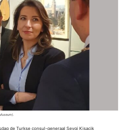
s Museum).
ag de Turkse consul-generaal Sevgi Kisacik