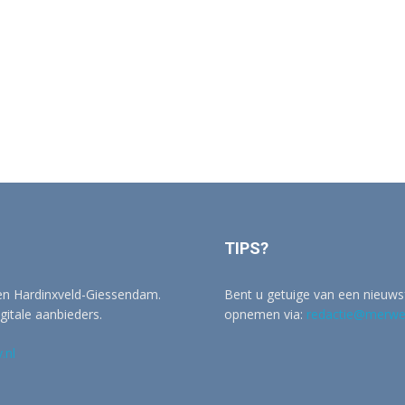
TIPS?
 en Hardinxveld-Giessendam.
Bent u getuige van een nieuwsf
igitale aanbieders.
opnemen via:
redactie@merwer
.nl