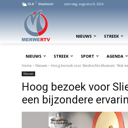
C
zaterdag, augustus 8, 2026
13.4
Sliedrecht
NIEUWS
STREEK
NIEUWS
STREEK
SPORT
AGENDA
Home
Nieuws
Hoog bezoek voor Sliedrechts Museum: 'Wat een
Nieuws
Hoog bezoek voor Sli
een bijzondere ervari