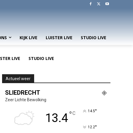
ONS
KIJK LIVE
LUISTER LIVE
STUDIO LIVE
ISTER LIVE
STUDIO LIVE
Actueel weer
SLIEDRECHT
Zeer Lichte Bewolking
°
14.5
°
C
13.4
°
12.2