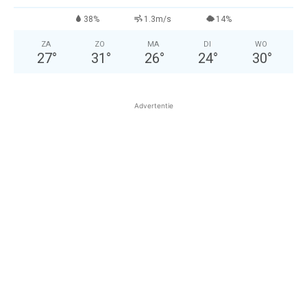
38%
1.3m/s
14%
ZA
ZO
MA
DI
WO
27
°
31
°
26
°
24
°
30
°
Advertentie