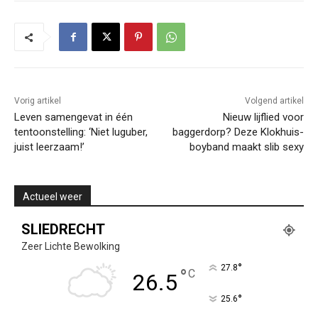
Vorig artikel
Volgend artikel
Leven samengevat in één
Nieuw lijflied voor
tentoonstelling: ‘Niet luguber,
baggerdorp? Deze Klokhuis-
juist leerzaam!’
boyband maakt slib sexy
Actueel weer
SLIEDRECHT
Zeer Lichte Bewolking
°
27.8
°
C
26.5
°
25.6