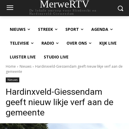
MerweRTV
De lokale omroep voor Sliedrecht en
Hardinxveld-Giessendam
NIEUWS
STREEK
SPORT
AGENDA
TELEVISIE
RADIO
OVER ONS
KIJK LIVE
LUISTER LIVE
STUDIO LIVE
Home
Nieuws
Hardinxveld-Giessendam geeft nieuw likje verf aan de
gemeente
Nieuws
Hardinxveld-Giessendam
geeft nieuw likje verf aan de
gemeente