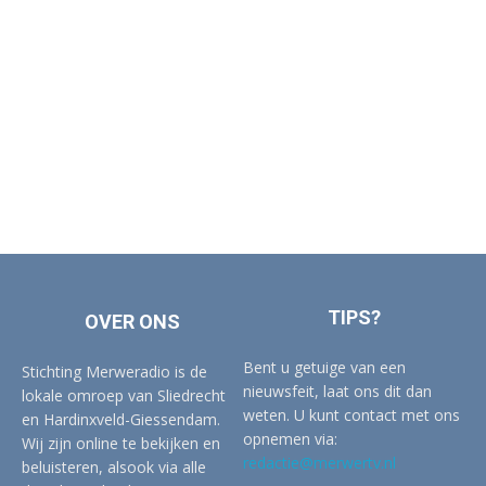
TIPS?
OVER ONS
Bent u getuige van een
Stichting Merweradio is de
nieuwsfeit, laat ons dit dan
lokale omroep van Sliedrecht
weten. U kunt contact met ons
en Hardinxveld-Giessendam.
opnemen via:
Wij zijn online te bekijken en
redactie@merwertv.nl
beluisteren, alsook via alle