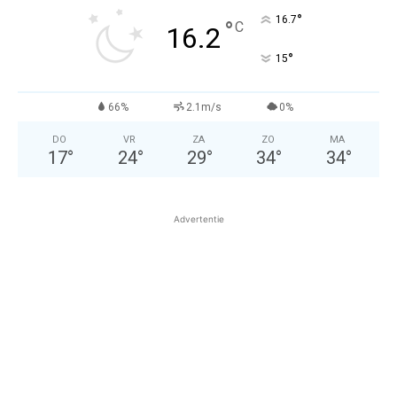
°
16.7
°
C
16.2
°
15
66%
2.1m/s
0%
DO
VR
ZA
ZO
MA
17
°
24
°
29
°
34
°
34
°
Advertentie