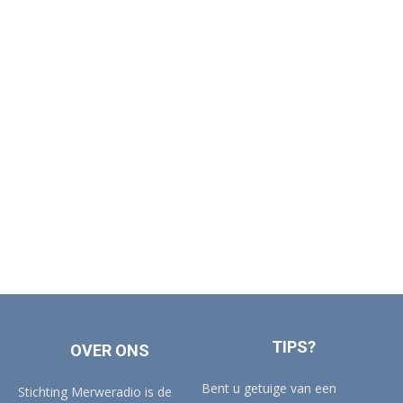
TIPS?
OVER ONS
Bent u getuige van een
Stichting Merweradio is de