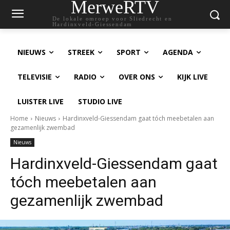
MerweRTV
De lokale omroep voor Sliedrecht en
Hardinxveld-Giessendam
NIEUWS
STREEK
SPORT
AGENDA
TELEVISIE
RADIO
OVER ONS
KIJK LIVE
LUISTER LIVE
STUDIO LIVE
Home
Nieuws
Hardinxveld-Giessendam gaat tóch meebetalen aan
gezamenlijk zwembad
Nieuws
Hardinxveld-Giessendam gaat
tóch meebetalen aan
gezamenlijk zwembad