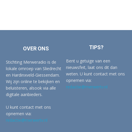
TIPS?
OVER ONS
Bent u getuige van een
Stichting Merweradio is de
nieuwsfeit, laat ons dit dan
lokale omroep van Sliedrecht
weten. U kunt contact met ons
en Hardinxveld-Giessendam.
opnemen via:
Wij zijn online te bekijken en
redactie@merwertv.nl
beluisteren, alsook via alle
digitale aanbieders.
U kunt contact met ons
opnemen via:
redactie@merwertv.nl