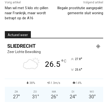
Vorig artikel
Volgend artikel
Man wil met 5 kilo xtc-pillen
Illegale prostitutie aangepakt:
naar Frankrijk, maar wordt
gemeente sluit woning
betrapt op de A16
Actueel weer
SLIEDRECHT
Zeer Lichte Bewolking
°
27.8
°
C
26.5
°
25.6
38%
1.3m/s
14%
ZA
ZO
MA
DI
WO
27
°
31
°
26
°
24
°
30
°