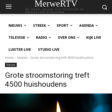
MerweRTV
De lokale omroep voor Sliedrecht en
Hardinxveld-Giessendam
NIEUWS
STREEK
SPORT
AGENDA
TELEVISIE
RADIO
OVER ONS
KIJK LIVE
LUISTER LIVE
STUDIO LIVE
Home
Nieuws
Grote stroomstoring treft 4500 huishoudens
Nieuws
Grote stroomstoring treft
4500 huishoudens