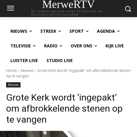
MerweRTV
De lokale omroep voor Sliedrecht en
Hardinxveld-Giessendam
NIEUWS
STREEK
SPORT
AGENDA
TELEVISIE
RADIO
OVER ONS
KIJK LIVE
LUISTER LIVE
STUDIO LIVE
Home
Nieuws
Grote Kerk wordt 'ingepakt' om afbrokkelende stenen
op te vangen
Nieuws
Grote Kerk wordt ‘ingepakt’
om afbrokkelende stenen op
te vangen