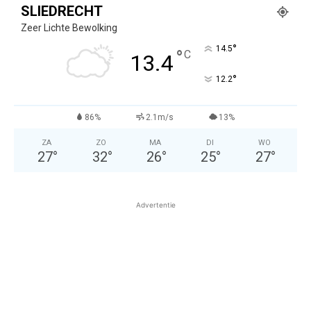
SLIEDRECHT
Zeer Lichte Bewolking
°
14.5
°
C
13.4
°
12.2
86%
2.1m/s
13%
ZA
ZO
MA
DI
WO
27
°
32
°
26
°
25
°
27
°
Advertentie