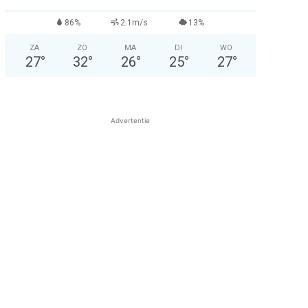
86%
2.1m/s
13%
ZA
ZO
MA
DI
WO
27
°
32
°
26
°
25
°
27
°
Advertentie