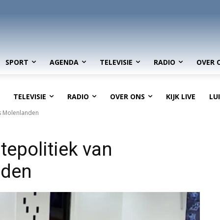
SPORT
AGENDA
TELEVISIE
RADIO
OVER 
TELEVISIE
RADIO
OVER ONS
KIJK LIVE
LU
rs Molenlanden
epolitiek van
nden