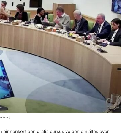
kradio).
innenkort een gratis cursus volgen om álles over