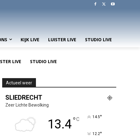
ONS
KIJK LIVE
LUISTER LIVE
STUDIO LIVE
ISTER LIVE
STUDIO LIVE
Actueel weer
SLIEDRECHT
Zeer Lichte Bewolking
°
14.5
°
C
13.4
°
12.2