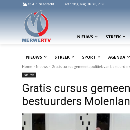
C
zaterdag, augustus 8, 2026
13.4
Sliedrecht
NIEUWS
STREEK
NIEUWS
STREEK
SPORT
AGENDA
Home
Nieuws
Gratis cursus gemeentepolitiek van bestuurde
Nieuws
Gratis cursus gemeent
bestuurders Molenla