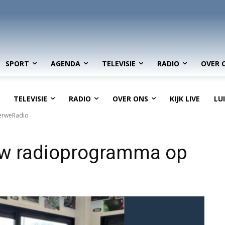
SPORT
AGENDA
TELEVISIE
RADIO
OVER 
TELEVISIE
RADIO
OVER ONS
KIJK LIVE
LU
MerweRadio
euw radioprogramma op