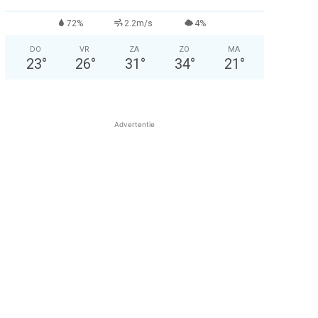
72%
2.2m/s
4%
DO
VR
ZA
ZO
MA
23
°
26
°
31
°
34
°
21
°
Advertentie