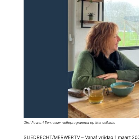
Girrl Powerr! Een nieuw radioprogramma op MerweRadio
SLIEDRECHT/MERWERTV – Vanaf vrijdag 1 maart 2024