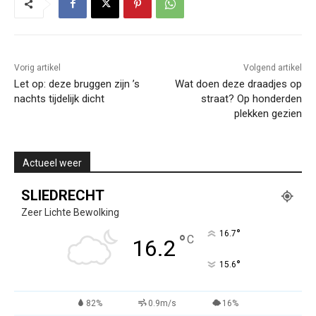
Vorig artikel
Volgend artikel
Let op: deze bruggen zijn ’s
Wat doen deze draadjes op
nachts tijdelijk dicht
straat? Op honderden
plekken gezien
Actueel weer
SLIEDRECHT
Zeer Lichte Bewolking
°
16.7
°
C
16.2
°
15.6
82%
0.9m/s
16%