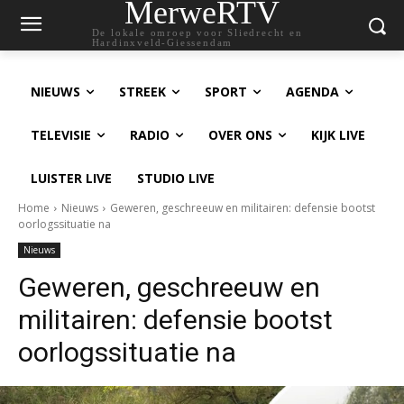
MerweRTV
De lokale omroep voor Sliedrecht en
Hardinxveld-Giessendam
NIEUWS
STREEK
SPORT
AGENDA
TELEVISIE
RADIO
OVER ONS
KIJK LIVE
LUISTER LIVE
STUDIO LIVE
Home
Nieuws
Geweren, geschreeuw en militairen: defensie bootst
oorlogssituatie na
Nieuws
Geweren, geschreeuw en
militairen: defensie bootst
oorlogssituatie na