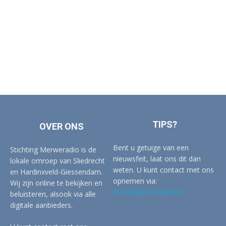
TIPS?
OVER ONS
Bent u getuige van een
Stichting Merweradio is de
nieuwsfeit, laat ons dit dan
lokale omroep van Sliedrecht
weten. U kunt contact met ons
en Hardinxveld-Giessendam.
opnemen via:
Wij zijn online te bekijken en
redactie@merwertv.nl
beluisteren, alsook via alle
digitale aanbieders.