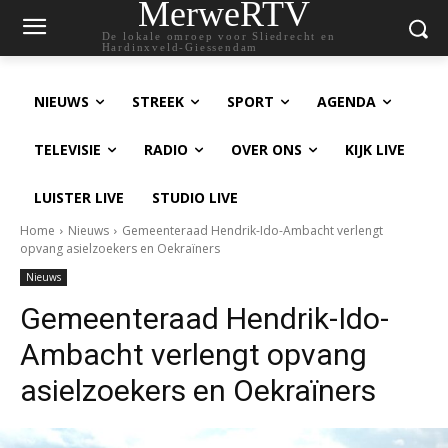
MerweRTV
De lokale omroep voor Sliedrecht en
Hardinxveld-Giessendam
NIEUWS
STREEK
SPORT
AGENDA
TELEVISIE
RADIO
OVER ONS
KIJK LIVE
LUISTER LIVE
STUDIO LIVE
Home
Nieuws
Gemeenteraad Hendrik-Ido-Ambacht verlengt
opvang asielzoekers en Oekraïners
Nieuws
Gemeenteraad Hendrik-Ido-
Ambacht verlengt opvang
asielzoekers en Oekraïners