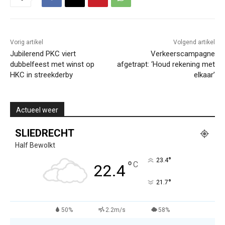
Vorig artikel
Volgend artikel
Jubilerend PKC viert
Verkeerscampagne
dubbelfeest met winst op
afgetrapt: ‘Houd rekening met
HKC in streekderby
elkaar’
Actueel weer
SLIEDRECHT
Half Bewolkt
°
23.4
°
C
22.4
°
21.7
50%
2.2m/s
58%