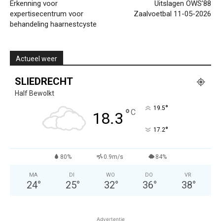
Erkenning voor
Uitslagen OWS’88
expertisecentrum voor
Zaalvoetbal 11-05-2026
behandeling haarnestcyste
Actueel weer
SLIEDRECHT
Half Bewolkt
°
19.5
°
C
18.3
°
17.2
80%
0.9m/s
84%
MA
DI
WO
DO
VR
24
°
25
°
32
°
36
°
38
°
Advertentie