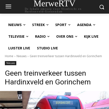
MerweRTV
De lokale omroep voor Sliedrecht en
Hardinxveld-Giessendam
NIEUWS
STREEK
SPORT
AGENDA
TELEVISIE
RADIO
OVER ONS
KIJK LIVE
LUISTER LIVE
STUDIO LIVE
Home
Nieuws
Geen treinverkeer tussen Hardinxveld en Gorinchem
Nieuws
Geen treinverkeer tussen
Hardinxveld en Gorinchem