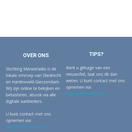
TIPS?
OVER ONS
Bent u getuige van een
Stichting Merweradio is de
nieuwsfeit, laat ons dit dan
lokale omroep van Sliedrecht
weten. U kunt contact met ons
en Hardinxveld-Giessendam.
opnemen via:
Wij zijn online te bekijken en
redactie@merwertv.nl
beluisteren, alsook via alle
digitale aanbieders.
U kunt contact met ons
opnemen via:
redactie@merwertv.nl