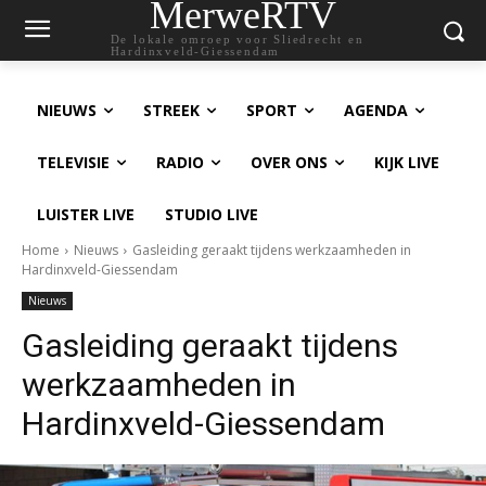
MerweRTV
De lokale omroep voor Sliedrecht en
Hardinxveld-Giessendam
NIEUWS
STREEK
SPORT
AGENDA
TELEVISIE
RADIO
OVER ONS
KIJK LIVE
LUISTER LIVE
STUDIO LIVE
Home
Nieuws
Gasleiding geraakt tijdens werkzaamheden in
Hardinxveld-Giessendam
Nieuws
Gasleiding geraakt tijdens
werkzaamheden in
Hardinxveld-Giessendam