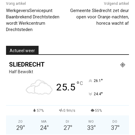
Vorig artikel
Volgend artikel
WerkgeversServicepunt
Gemeente Sliedrecht zet deur
Baanbrekend Drechtsteden
open voor Oranje-nachten,
wordt Werkcentrum
horeca wacht af
Drechtsteden
Actueel weer
SLIEDRECHT
Half Bewolkt
°
26.1
°
C
25.5
°
24.4
57%
0.9m/s
55%
ZO
MA
DI
WO
DO
29
°
24
°
27
°
33
°
37
°