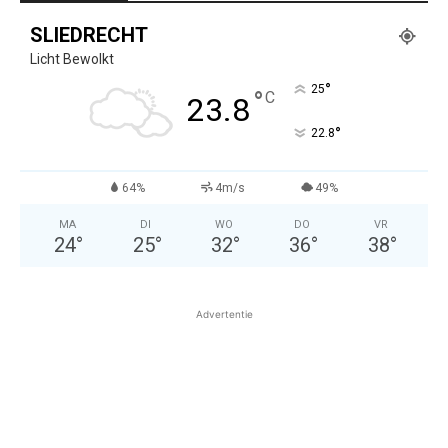
SLIEDRECHT
Licht Bewolkt
°
25
°
C
23.8
°
22.8
64%
4m/s
49%
MA
DI
WO
DO
VR
24
°
25
°
32
°
36
°
38
°
Advertentie