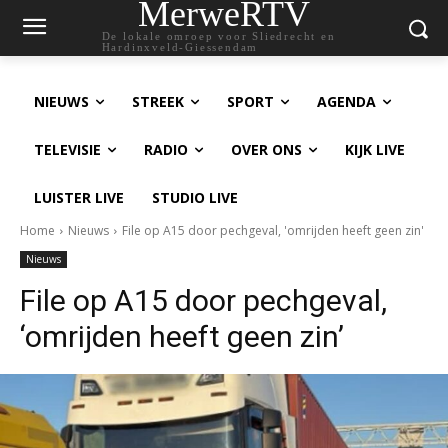
MerweRTV
De lokale omroep voor Sliedrecht en
Hardinxveld-Giessendam
NIEUWS
STREEK
SPORT
AGENDA
TELEVISIE
RADIO
OVER ONS
KIJK LIVE
LUISTER LIVE
STUDIO LIVE
Home
Nieuws
File op A15 door pechgeval, 'omrijden heeft geen zin'
Nieuws
File op A15 door pechgeval,
‘omrijden heeft geen zin’