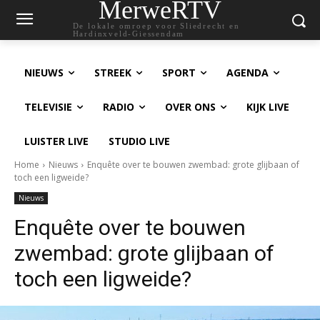
MerweRTV
De lokale omroep voor Sliedrecht en
Hardinxveld-Giessendam
NIEUWS
STREEK
SPORT
AGENDA
TELEVISIE
RADIO
OVER ONS
KIJK LIVE
LUISTER LIVE
STUDIO LIVE
Home
Nieuws
Enquête over te bouwen zwembad: grote glijbaan of
toch een ligweide?
Nieuws
Enquête over te bouwen
zwembad: grote glijbaan of
toch een ligweide?