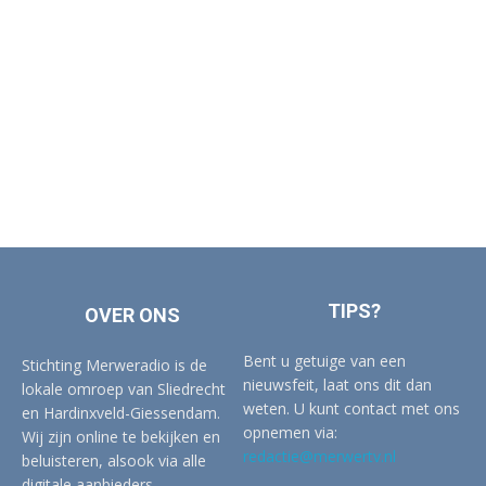
TIPS?
OVER ONS
Bent u getuige van een
Stichting Merweradio is de
nieuwsfeit, laat ons dit dan
lokale omroep van Sliedrecht
weten. U kunt contact met ons
en Hardinxveld-Giessendam.
opnemen via:
Wij zijn online te bekijken en
redactie@merwertv.nl
beluisteren, alsook via alle
digitale aanbieders.