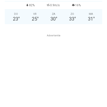
82%
0.9m/s
16%
DO
VR
ZA
ZO
MA
23
°
25
°
30
°
33
°
31
°
Advertentie