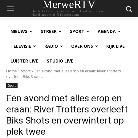
MerweRTV
De lokale omroep voor Sliedrecht en
Hardinxveld-Giessendam
NIEUWS
STREEK
SPORT
AGENDA
TELEVISIE
RADIO
OVER ONS
KIJK LIVE
LUISTER LIVE
STUDIO LIVE
Home
Sport
Een avond met alles erop en eraan: River Trotters
overleeft Biks Shots...
Sport
Een avond met alles erop en
eraan: River Trotters overleeft
Biks Shots en overwintert op
plek twee