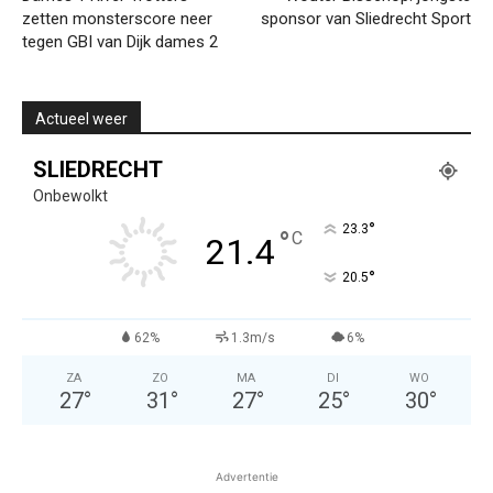
zetten monsterscore neer
sponsor van Sliedrecht Sport
tegen GBI van Dijk dames 2
Actueel weer
SLIEDRECHT
Onbewolkt
°
23.3
°
C
21.4
°
20.5
62%
1.3m/s
6%
ZA
ZO
MA
DI
WO
27
°
31
°
27
°
25
°
30
°
Advertentie