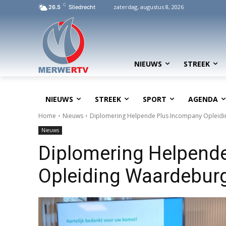
C
zaterdag, augustus 8, 2026
26.5
Sliedrecht
NIEUWS
STREEK
NIEUWS
STREEK
SPORT
AGENDA
Home
Nieuws
Diplomering Helpende Plus Incompany Opleid
Nieuws
Diplomering Helpend
Opleiding Waardebur