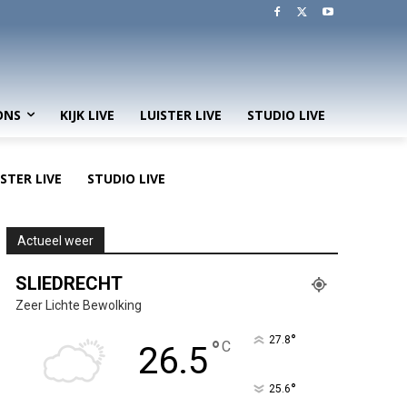
ONS
KIJK LIVE
LUISTER LIVE
STUDIO LIVE
ISTER LIVE
STUDIO LIVE
Actueel weer
SLIEDRECHT
Zeer Lichte Bewolking
°
27.8
°
C
26.5
°
25.6