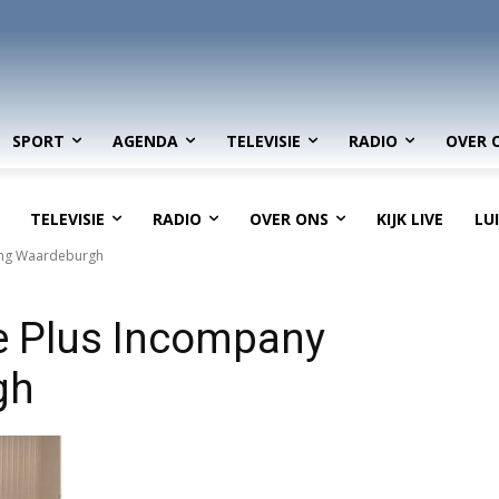
SPORT
AGENDA
TELEVISIE
RADIO
OVER 
TELEVISIE
RADIO
OVER ONS
KIJK LIVE
LU
ing Waardeburgh
e Plus Incompany
gh