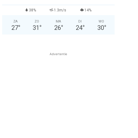
38%
1.3m/s
14%
ZA
ZO
MA
DI
WO
27
°
31
°
26
°
24
°
30
°
Advertentie