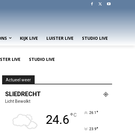
ONS
KIJK LIVE
LUISTER LIVE
STUDIO LIVE
ISTER LIVE
STUDIO LIVE
Actueel weer
SLIEDRECHT
Licht Bewolkt
°
26.1
°
C
24.6
°
23.9