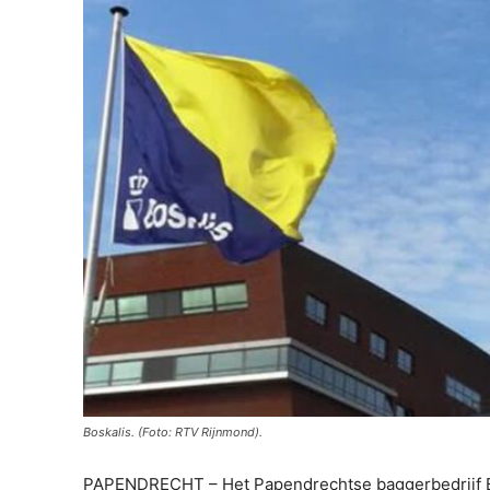
Boskalis. (Foto: RTV Rijnmond).
PAPENDRECHT – Het Papendrechtse baggerbedrijf Bo