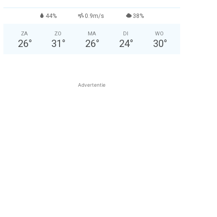
44%
0.9m/s
38%
ZA
ZO
MA
DI
WO
26
°
31
°
26
°
24
°
30
°
Advertentie