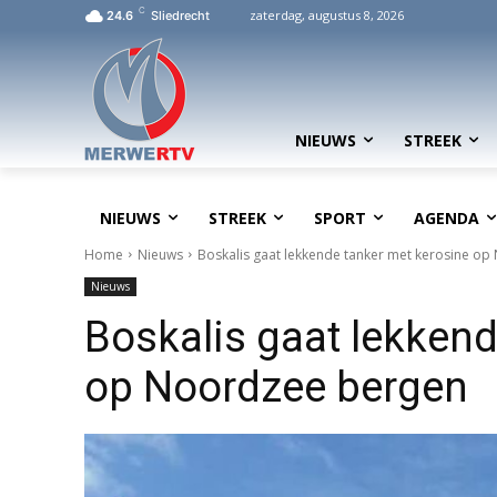
C
zaterdag, augustus 8, 2026
24.6
Sliedrecht
NIEUWS
STREEK
NIEUWS
STREEK
SPORT
AGENDA
Home
Nieuws
Boskalis gaat lekkende tanker met kerosine o
Nieuws
Boskalis gaat lekkend
op Noordzee bergen