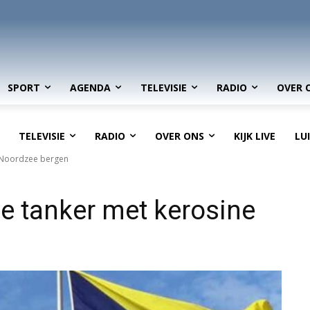
SPORT
AGENDA
TELEVISIE
RADIO
OVER 
TELEVISIE
RADIO
OVER ONS
KIJK LIVE
LU
p Noordzee bergen
e tanker met kerosine