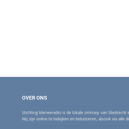
OVER ONS
Stichting Merweradio is de lokale omroep van Sliedrecht
Wij zijn online te bekijken en beluisteren, alsook via alle d