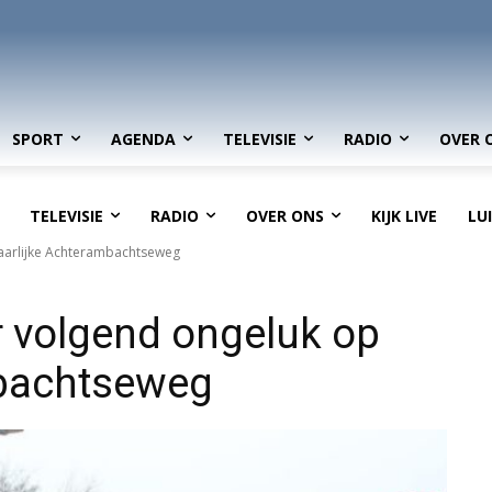
SPORT
AGENDA
TELEVISIE
RADIO
OVER 
TELEVISIE
RADIO
OVER ONS
KIJK LIVE
LU
aarlijke Achterambachtseweg
 volgend ongeluk op
mbachtseweg