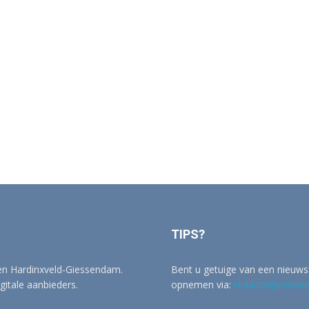
TIPS?
 en Hardinxveld-Giessendam.
Bent u getuige van een nieuwsf
igitale aanbieders.
opnemen via:
redactie@merwer