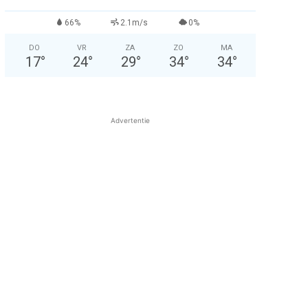
66%
2.1m/s
0%
DO
VR
ZA
ZO
MA
17
°
24
°
29
°
34
°
34
°
Advertentie