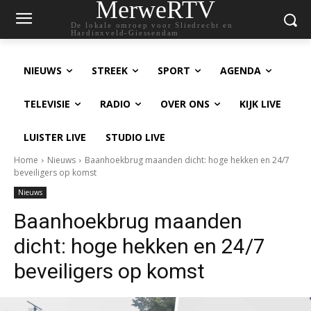
MerweRTV
De lokale omroep voor Sliedrecht en
Hardinxveld-Giessendam
NIEUWS
STREEK
SPORT
AGENDA
TELEVISIE
RADIO
OVER ONS
KIJK LIVE
LUISTER LIVE
STUDIO LIVE
Home
Nieuws
Baanhoekbrug maanden dicht: hoge hekken en 24/7
beveiligers op komst
Nieuws
Baanhoekbrug maanden
dicht: hoge hekken en 24/7
beveiligers op komst