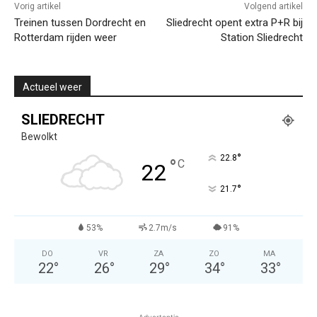
Vorig artikel
Volgend artikel
Treinen tussen Dordrecht en
Sliedrecht opent extra P+R bij
Rotterdam rijden weer
Station Sliedrecht
Actueel weer
SLIEDRECHT
Bewolkt
°
22.8
°
C
22
°
21.7
53%
2.7m/s
91%
DO
VR
ZA
ZO
MA
22
°
26
°
29
°
34
°
33
°
Advertentie