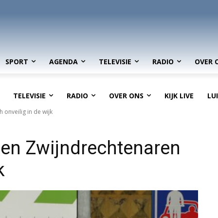
SPORT
AGENDA
TELEVISIE
RADIO
OVER 
TELEVISIE
RADIO
OVER ONS
KIJK LIVE
LU
 onveilig in de wijk
elen Zwijndrechtenaren
k