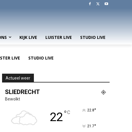
ONS
KIJK LIVE
LUISTER LIVE
STUDIO LIVE
ISTER LIVE
STUDIO LIVE
Actueel weer
SLIEDRECHT
Bewolkt
°
22.8
°
C
22
°
21.7