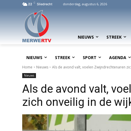
C
donderdag, augustus 6, 2026
22
Sliedrecht
NIEUWS
STREEK
NIEUWS
STREEK
SPORT
AGENDA
Home
Nieuws
Als de avond valt, voelen Zwijndrechtenaren zich
Nieuws
Als de avond valt, vo
zich onveilig in de wij