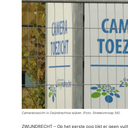
Cameratoezicht in Zwijndrechtse wijken. (Foto: Streekomroep 56).
ZWIJNDRECHT – Op het eerste oog lijkt er geen vuilt