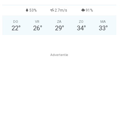
53%
2.7m/s
91%
DO
VR
ZA
ZO
MA
22
°
26
°
29
°
34
°
33
°
Advertentie