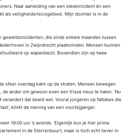
oners. Naar aanleiding van een steekincident én een
t als veiligheidsrisicogebied. ‘Mijn dochter is in de
an geweldsincidenten, die sinds enkele maanden tussen
Nederhoven in Zwijndrecht plaatsvinden. Mensen kunnen
efouilleerd op wapenbezit. Bovendien zijn op twee
s de sfeer overdag kalm op de straten. Mensen bewegen
nd, de ander om gewoon even een frisse neus te halen. ‘Nu
d verandert dat beeld wel. Vooral jongeren op fatbikes die
last’, klinkt de mening van een voorbijganger.
eer 19:00 uur ’s avonds. ‘Eigenlijk kun je hier prima
partement in de Sterrenbuurt, maar is toch echt liever in