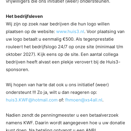
vrijwilligers die ons initiatief (weer) ondersteunen.
Het bedrijfsleven
Wij zijn op zoek naar bedrijven die hun logo willen
plaatsen op de website:
www.huis3.nl
. Voor plaatsing van
uw logo betaalt u eenmalig €500. Als tegenprestatie
rouleert het bedrijfslogo 24/7 op onze site (minimaal t/m
oktober 2027). Kijk eens op de site. Een aantal collega
bedrijven heeft alvast een plekje verovert bij de Huis3-
sponsoren.
Wij hopen van harte dat ook u ons initiatief (weer)
ondersteunt !!! Zo ja, wilt u dan reageren op:
huis3.KWF@hotmail.com
of:
fhmoen@xs4all.nl
.
Nadien zendt de penningmeester u een betaalverzoek
namens KWF. Daarin wordt aangegeven hoe u uw donatie
kunt doen. Na betaling ontvangt u een ANBI