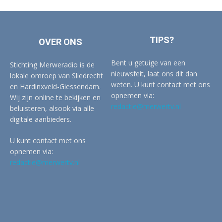
TIPS?
OVER ONS
Bent u getuige van een
Stichting Merweradio is de
nieuwsfeit, laat ons dit dan
lokale omroep van Sliedrecht
weten. U kunt contact met ons
en Hardinxveld-Giessendam.
opnemen via:
Wij zijn online te bekijken en
redactie@merwertv.nl
beluisteren, alsook via alle
digitale aanbieders.
U kunt contact met ons
opnemen via:
redactie@merwertv.nl