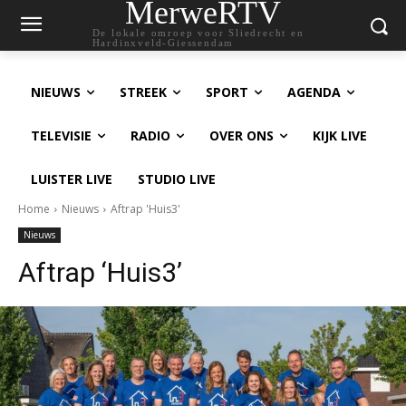
MerweRTV
De lokale omroep voor Sliedrecht en
Hardinxveld-Giessendam
NIEUWS
STREEK
SPORT
AGENDA
TELEVISIE
RADIO
OVER ONS
KIJK LIVE
LUISTER LIVE
STUDIO LIVE
Home
Nieuws
Aftrap 'Huis3'
Nieuws
Aftrap ‘Huis3’