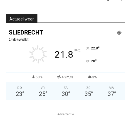
Actueel weer
SLIEDRECHT
Onbewolkt
°
22.8
°
C
21.8
°
20
50%
4.9m/s
3%
DO
VR
ZA
ZO
MA
23
°
25
°
30
°
35
°
37
°
Advertentie