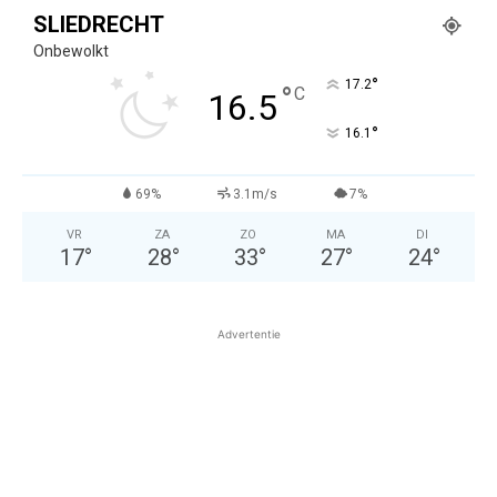
SLIEDRECHT
Onbewolkt
°
17.2
°
C
16.5
°
16.1
69%
3.1m/s
7%
VR
ZA
ZO
MA
DI
17
°
28
°
33
°
27
°
24
°
Advertentie