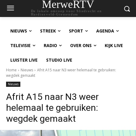
MerweRTV
De lokale omroep voor Sliedrecht en
Hardinxveld-Giessendam
NIEUWS
STREEK
SPORT
AGENDA
TELEVISIE
RADIO
OVER ONS
KIJK LIVE
LUISTER LIVE
STUDIO LIVE
Home
Nieuws
Afrit A15 naar N3 weer helemaal te gebruiken:
wegdek gemaakt
Nieuws
Afrit A15 naar N3 weer
helemaal te gebruiken:
wegdek gemaakt