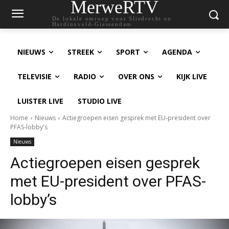
MerweRTV
De lokale omroep voor Sliedrecht en
Hardinxveld-Giessendam
NIEUWS
STREEK
SPORT
AGENDA
TELEVISIE
RADIO
OVER ONS
KIJK LIVE
LUISTER LIVE
STUDIO LIVE
Home
Nieuws
Actiegroepen eisen gesprek met EU-president over
PFAS-lobby's
Nieuws
Actiegroepen eisen gesprek
met EU-president over PFAS-
lobby’s