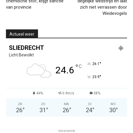
chemische stof, krijgt sanctie
degelijke wedstrijd en laat
van provincie
zich niet verrassen door
Weidevogels
Actueel weer
SLIEDRECHT
Licht Bewolkt
°
26.1
°
C
24.6
°
23.9
44%
0.9m/s
38%
ZA
ZO
MA
DI
WO
26
°
31
°
26
°
24
°
30
°
Advertentie